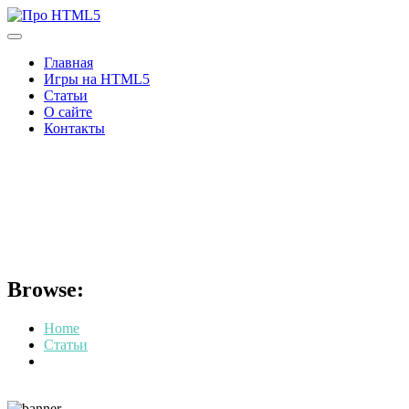
Skip
to
content
Главная
Игры на HTML5
Статьи
О сайте
Контакты
Приложение Номерограмм
для Андроид и браузеров с
HTML5
Browse:
Home
Статьи
Приложение Номерограмм для Андроид и браузеров с
HTML5