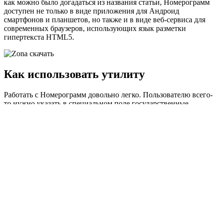
как можно было догадаться из названия статьи, Номерограмм
доступен не только в виде приложения для Андроид
смартфонов и планшетов, но также и в виде веб-сервиса для
современных браузеров, использующих язык разметки
гипертекста HTML5.
Как использовать утилиту
Работать с Номерограмм довольно легко. Пользователю всего-
то нужно указать в специальном поле государственные
номера интересующих их авто, а потом нажать на кнопку
поиска. При наличии такого желания можно дополнительно
ввести код региона, но делать это необязательно. Обработка
запроса занимает примерно одну минуту. Но учитывайте –
чтобы программа работала корректно, нужно устойчивое
соединение с интернетом.
Номерограмм и другие бесплатные программы скачать можно
со специальных интернет-порталов, где есть их краткое
описание, перечень ключевых особенностей, скрины и т. п.
Характерные особенности