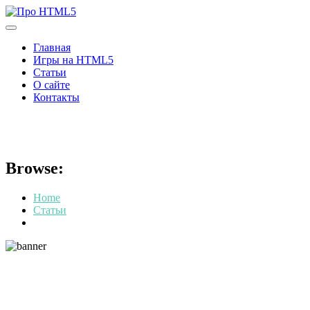
Skip
to
content
Главная
Игры на HTML5
Статьи
О сайте
Контакты
О том, кто такой QA тестиро
Browse:
Home
Статьи
О том, кто такой QA тестировщик