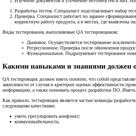
Изучение документов и уточнение неточностей в них. На 
Разработка тестов. Специалист подготавливает набор тес
Проверка. Специалист работает по заранее сформированн
корректную работу продукта, а в местах, где выявлены о
Виды тестирования, выполняемые QA тестировщиком:
Дымовое. Осуществляется тестирование исключите
Регрессионное. Проверка после обновления продукт
Функциональное. Подразумевает тестирование новы
Какими навыками и знаниями должен о
QA тестировщик должен иметь понятие, что собой представляет
зависимости от случая и критерии оценки эффективности пров
информацию, а также понимать процесс разработки ПО. Иметь п
Как правило, тестировщик является частью команды разработчи
следующими качествами:
уметь урегулировать конфликт;
коммуникабельность;
спокойно реагировать на конструктивную критику;
уметь аргументировать свою точку зрения и прислушиват