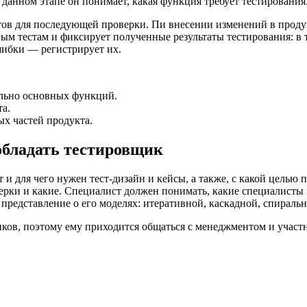
данном этапе он понимает, какая функция требует тестирования
тов для последующей проверки. Пи внесении изменений в продук
ым тестам и фиксирует полученные результаты тестирования: в 
шибки — регистрирует их.
льно основных функций.
а.
х частей продукта.
бладать тестировщик
 и для чего нужен тест-дизайн и кейсы, а также, с какой целью
ерки и какие. Специалист должен понимать, какие специалисты 
редставление о его моделях: итеративной, каскадной, спиральн
ков, поэтому ему приходится общаться с менеджментом и участн
ься к чужой.